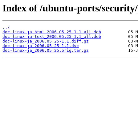
Index of /ubuntu-ports/security/
../
doc-linux-ja-html_2006.05.25-1.1_all.deb
doc-linux-ja-text_2006.05.25-1.1_all.deb
doc-linux-ja_2006.05.25-1.1.diff.gz
doc-linux-ja_2006.05.25-1.1.dsc
doc-linux-ja_2006.05.25.orig.tar.gz